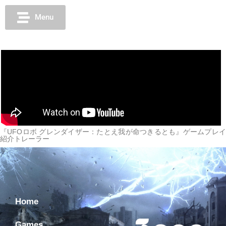
Menu
『UFOロボ グレンダイザー：たとえ我が命つきるとも』ゲームプレイ
紹介トレーラー
Home
Games