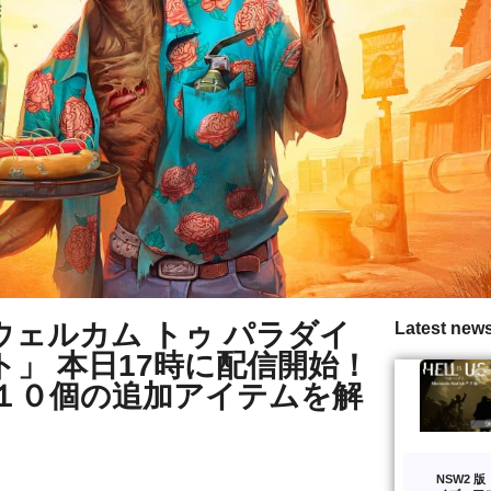
iZe（ウェルカム トゥ パラダイ
Latest new
ト」 本日17時に配信開始！
１０個の追加アイテムを解
NSW2 