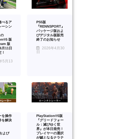
遊べるア
PS5版
レーシン
『RENNSPORT』
パッケージ版およ
』の
びデジタル版販売
ion®5 版
終了のお知らせ
eam 版
2026年4月30
年6月11日
日
定！
年5月13
ーを操作
PlayStation®5版
件を解決
『グリードフォー
ル：滅びゆく世
界』が本日発売！
™および
プレイヤーの選択
が鍵となるナラテ