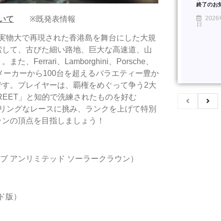
終了のお
いて
※既発表情報
2026
日
実物大で再現された香港島を舞台にした大規
索して、古びた細い路地、巨大な高速道、山
rari、Lamborghini、Porsche、
以上の自動車メーカーから100台を超えるバラエティー豊か
す。プレイヤーは、覇権をめぐって争う2大
REET」と知的で洗練されたものを好む
リリングなレースに挑み、ランクを上げて特別
ランの頂点を目指しましょう！
テストドライブ アンリミテッド ソーラークラウン）
ード版）