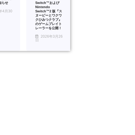
知らせ
Switch™および
Nintendo
年4月30
Switch™2 版『ス
ヌーピーとワクワ
クひみつクラブ』
のゲームプレイト
レーラーを公開！
2026年3月26
日