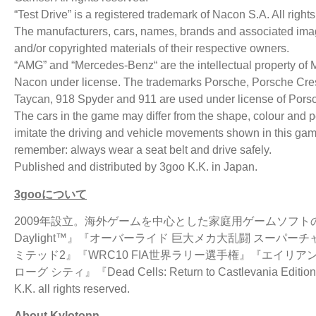
“Test Drive” is a registered trademark of Nacon S.A. All right
The manufacturers, cars, names, brands and associated imag
and/or copyrighted materials of their respective owners.
“AMG” and “Mercedes-Benz“ are the intellectual property o
Nacon under license. The trademarks Porsche, Porsche Cre
Taycan, 918 Spyder and 911 are used under license of Pors
The cars in the game may differ from the shape, colour and p
imitate the driving and vehicle movements shown in this game 
remember: always wear a seat belt and drive safely.
Published and distributed by 3goo K.K. in Japan.
3goo
について
2009年設立。海外ゲームを中心とした家庭用ゲームソフトの
Daylight™』『オーバーライド 巨大メカ大乱闘 スーパ
ミテッド2』『WRC10 FIA世界ラリー選手権』『エイリア
ローグ シティ』『Dead Cells: Return to Castlevani
K.K. all rights reserved.
About Kylotonn