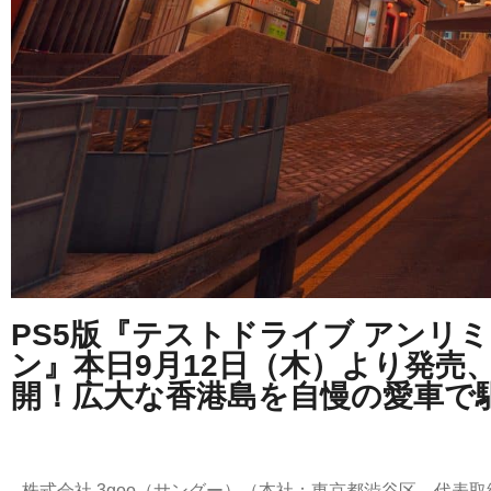
PS5版『テストドライブ アンリ
ン』本日9月12日（木）より発売
開！広大な香港島を自慢の愛車で
株式会社 3goo（サングー）（本社：東京都渋谷区、代表