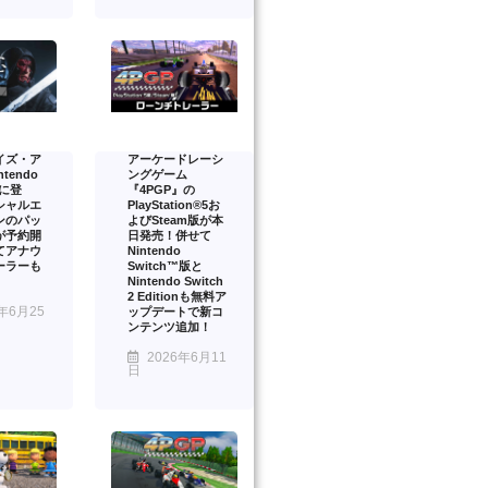
イズ・ア
アーケードレーシ
tendo
ングゲーム
2 に登
『4PGP』の
シャルエ
PlayStation®5お
ンのパッ
よびSteam版が本
が予約開
日発売！併せて
てアナウ
Nintendo
ーラーも
Switch™版と
Nintendo Switch
2 Editionも無料ア
年6月25
ップデートで新コ
ンテンツ追加！
2026年6月11
日