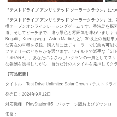
『テストドライブ アンリミテッド ソーラークラウン』につ
『テストドライブ アンリミテッド ソーラークラウン』
は、
模オープンオンラインレーシングゲームです。香港島を探
道、そしてビーチまで、違う景色と雰囲気を味わいましょう。また、Fer
Bugatti、Koenigsegg、Aston Martinなど、30
な実在の車種を収録。購入前にはディーラーで試乗も可能で
ファミリーのどちらかを選びます。ワイルドで派手な「ST
「SHARP」、あなたにふさわしいクランの一員としてス
な報酬を獲得しながら、自分だけのスタイルを発揮してク
【商品概要】
タイトル：Test Drive Unlimited Solar Crown（
発売日：2024年9月12日
対応機種：PlayStation®5（パッケージ版およびダウンロ
価格：