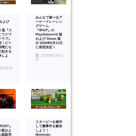
みんなで遊べるア
™および
ーケードレーシン
グゲーム
™2 版『ス
『4PGP』の
とワクワ
PlayStation®5 版
クラブ』
および Steam 版
売！ピー
が 2026年6月11日
仲間たち
に発売決定！
で起きる
2026年5月13
決しよ
日
年5月14
スヌーピーを操作
PORT』
して難事件を解決
ジ版およ
しよう！
ル版販売
Nintendo