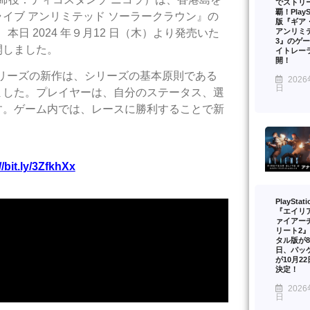
でストリ
覇！PlaySt
イブ アンリミテッド ソーラークラウン』の
版『ギア
アンリミ
、本日 2024 年９月12 日（木）より発売いた
3』のゲ
開しました。
イトレー
開！
シリーズの新作は、シリーズの基本原則である
2026
日
ました。プレイヤーは、自分のステータス、選
す。ゲーム内では、レースに勝利することで新
//bit.ly/3ZfkhXx
PlayStat
『エイリ
ァイアー
リート2
タル版が8
日、パッ
が10月2
決定！
2026
日