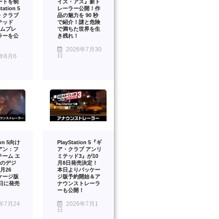
ートを制
イズ・アス』新ト
ation 5
レーラー公開！作
・クラブ
品の魅力を 90 秒
テッド
で紹介！謎と危険
ームプレ
で満ちた世界を生
ラーを公
き残れ！
2026年7月30
日
年8月6
ion 5向け
PlayStation 5『ギ
アン：フ
ア・クラブ アンリ
チーム エ
ミテッド3』が10
』のデジ
月8日発売決定！
月26
本日よりパッケー
ケージ版
ジ版予約開始＆ア
2日に発売
ナウンストレーラ
ーも公開！
年7月24
2026年7月1
日