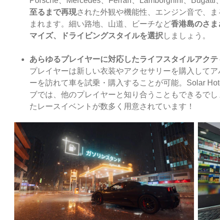
Porsche、Mercedes、Ferrari、Lamborghini、Buga
至るまで再現
された外観や機能性、エンジン音で、ま
まれます。細い路地、山道、ビーチなど
香港島のさま
マイズ、ドライビングスタイルを選択
しましょう。
あらゆるプレイヤーに対応したライフスタイルアクテ
プレイヤーは新しい衣装やアクセサリーを購入してア
ーを訪れて車を試乗・購入することが可能。Solar Hot
ブでは、他のプレイヤーと知り合うこともできるでし
たレースイベントが数多く用意されています！