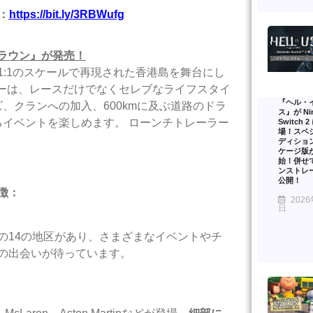
：
https://bit.ly/3RBWufg
クラウン』が発売！
1:1のスケールで再現された香港島を舞台にし
ーは、レースだけでなくセレブなライフスタイ
『ヘル・
、クランへの加入、600kmに及ぶ道路のドラ
ス』が Nin
イベントを楽しめます。 ローンチトレーラー
Switch 
場！スペ
ディショ
ケージ版
始！併せ
ンストレ
公開！
徴：
2026
日
の14の地区があり、さまざまなイベントやチ
の出会いが待っています。