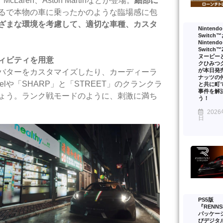
tti、McLaren、Aston Martinなどが登場。
細部に
るで本物の車に乗ったかのような臨場感に包
ざまな環境を考慮して、適切な車種、カスタ
Nintendo
Switch
Nintendo
Switch
ヌーピー
ィビティを用意
クひみつ
が本日発
バターをカスタマイズしたり、カーディーラ
ナッツの
elや「SHARP」と「STREET」のクランクラ
と共に町
事件を解
ょう。ランク戦モードのように、刺激に満ち
う！
2026
日
PS5版
『RENNS
パッケー
びデジタ