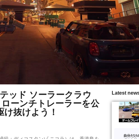
ミテッド ソーラークラウ
Latest new
、ローンチトレーラーを公
駆け抜けよう！
自分だけ
取締役：ディコスタンゾ ニコラ）は、香港島を