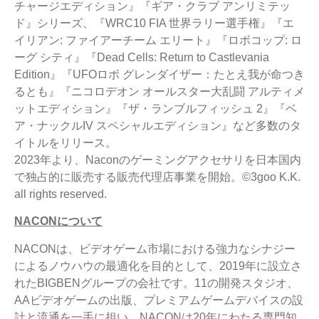
チャージエディション』『ギア・クラブ アンリミテッ
ド』シリーズ、『WRC10 FIA 世界ラリー選手権』『エ
イリアン: ファイアーチーム エリート』『ロボコップ: ロ
ーグ シティ』『Dead Cells: Return to Castlevania
Edition』『UFOロボ グレンダイザー：たとえ我が命つき
るとも』『ニコロデオン オールスター大乱闘 アルティメ
ットエディション』『ザ・ランブルフィッシュ 2』『ベ
ア・ナックルIV スペシャルエディション』など多数のタ
イトルをリリース。
2023年より、Naconのゲーミングアクセサリを日本国内
で独占的に販売する販売代理店事業を開始。©3goo K.K.
all rights reserved.
NACON
について
NACONは、ビデオゲーム市場における強力なシナジー
によるノウハウの最適化を目的として、2019年に設立さ
れたBIGBENグループの会社です。11の開発スタジオ、
AAビデオゲームの出版、プレミアムゲームデバイスの設
計と流通を一手に担い、NACONは20年にわたる専門知