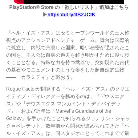
PlayStation® Store
の「欲しいリスト」追加はこちら
▶
https:/bit.ly/3B2JCtK
『ヘル・イズ・アス』はセミオープンワールドの三人称
視点のアクションアドベンチャーゲーム。舞台は国際的
に孤立し、内戦で荒廃した国家。暗い秘密が隠されたこ
の国を、主人公は自身の過去を解き明かすために渡り歩
くこととなる。特殊な力を持つ武器で、突如現れた古代
の墓石やモニュメントのような姿をした超自然的生物
——「カラミティ」と戦おう。
Rogue Factorが開発する『ヘル・イズ・アス』のクリエ
イティブ・ディレクターを務めるのは、『デウスエク
ス』や『デウスエクス マンカインド・ディバイデッ
ド』、および近年は『Marvel’s Guardians of the
Galaxy』を手がけたことで知られるジョナサン・ジャッ
ク＝ベレテット。数年前から開発が進められてきた『ヘ
ル・イズ・アス』は、同スタジオにとってこれまでで最