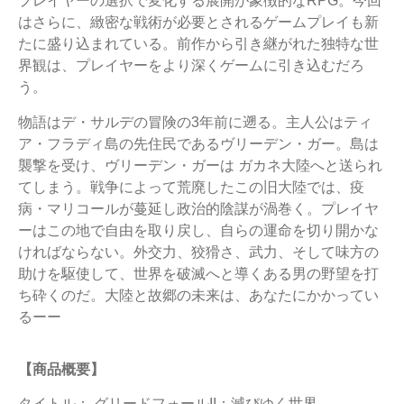
プレイヤーの選択で変化する展開が象徴的なRPG。今回
はさらに、緻密な戦術が必要とされるゲームプレイも新
たに盛り込まれている。前作から引き継がれた独特な世
界観は、プレイヤーをより深くゲームに引き込むだろ
う。
物語はデ・サルデの冒険の3年前に遡る。主人公はティ
ア・フラディ島の先住民であるヴリーデン・ガー。島は
襲撃を受け、ヴリーデン・ガーは ガカネ大陸へと送られ
てしまう。戦争によって荒廃したこの旧大陸では、疫
病・マリコールが蔓延し政治的陰謀が渦巻く。プレイヤ
ーはこの地で自由を取り戻し、自らの運命を切り開かな
ければならない。外交力、狡猾さ、武力、そして味方の
助けを駆使して、世界を破滅へと導くある男の野望を打
ち砕くのだ。大陸と故郷の未来は、あなたにかかってい
るーー
【商品概要】
タイトル： グリードフォールII：滅びゆく世界