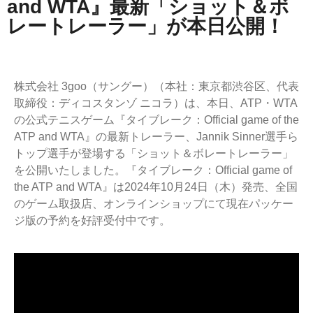
and WTA』最新「ショット＆ボ
レートレーラー」が本日公開！
株式会社 3goo（サングー）（本社：東京都渋谷区、代表
取締役：ディコスタンゾ ニコラ）は、本日、ATP・WTA
の公式テニスゲーム『タイブレーク：Official game of the
ATP and WTA』の最新トレーラー、Jannik Sinner選手ら
トップ選手が登場する「ショット＆ボレートレーラー」
を公開いたしました。『タイブレーク：Official game of
the ATP and WTA』は2024年10月24日（木）発売、全国
のゲーム取扱店、オンラインショップにて現在パッケー
ジ版の予約を好評受付中です。