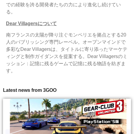
での経験を誇る開発者たちの力により進化し続けてい
る。
Dear Villagers
について
南フランスの太陽が降り注ぐモンペリエを拠点とする20
人のパブリッシング専門レーベル。オープンマインドで
多彩なDear Villagersは、タイトルに寄り添ったマーケテ
ィングと制作ガイダンスを提案する。Dear Villagersのミ
ッション：記憶に残るゲームで記憶に残る物語を紡ぎま
す。
Latest news from 3GOO