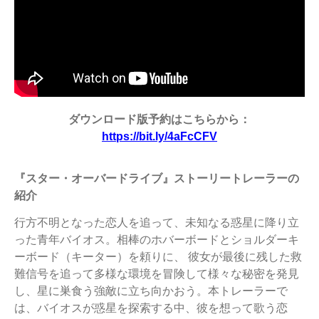
ダウンロード版予約はこちらから：
https://bit.ly/4aFcCFV
『スター・オーバードライブ』ストーリートレーラーの
紹介
行方不明となった恋人を追って、未知なる惑星に降り立
った青年バイオス。相棒のホバーボードとショルダーキ
ーボード（キーター）を頼りに、 彼女が最後に残した救
難信号を追って多様な環境を冒険して様々な秘密を発見
し、星に巣食う強敵に立ち向かおう。本トレーラーで
は、バイオスが惑星を探索する中、彼を想って歌う恋