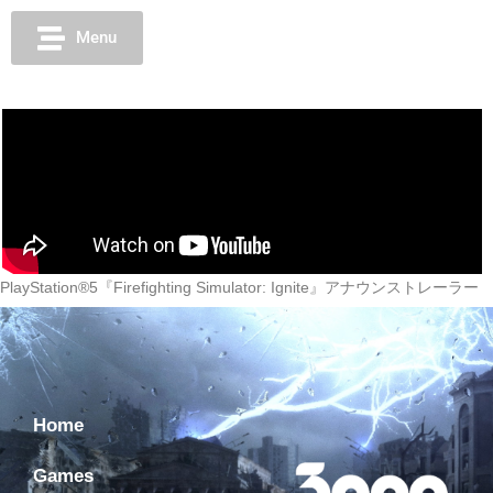
Menu
PlayStation®5『Firefighting Simulator: Ignite』アナウンストレーラー
Home
Games