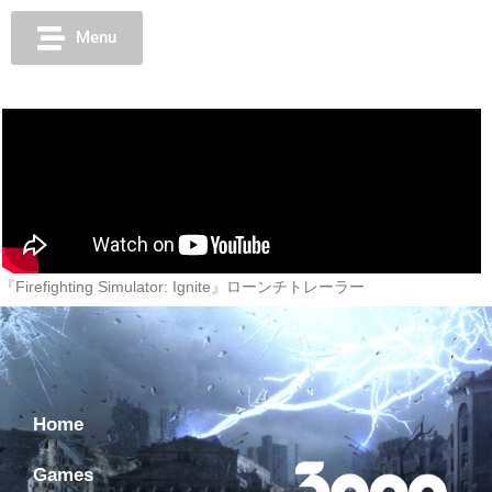
Menu
『Firefighting Simulator: Ignite』ローンチトレーラー
Home
Games