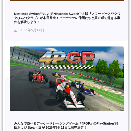
Nintendo Switch™および Nintendo Switch™2 版『スヌーピーとワクワ
クひみつクラブ』が本日発売！ピーナッツの仲間たちと共に町で起きる事
件を解決しよう！
2026年5月14日
みんなで遊べるアーケードレーシングゲーム『4PGP』のPlayStation®5
版および Steam 版が 2026年6月11日に発売決定！