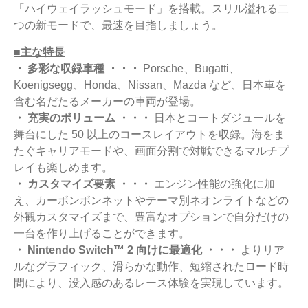
「ハイウェイラッシュモード」を搭載。スリル溢れる二
つの新モードで、最速を目指しましょう。
■主な特長
・ 多彩な収録車種 ・・・
Porsche、Bugatti、
Koenigsegg、Honda、Nissan、Mazda など、日本車を
含む名だたるメーカーの車両が登場。
・ 充実のボリューム ・・・
日本とコートダジュールを
舞台にした 50 以上のコースレイアウトを収録。海をま
たぐキャリアモードや、画面分割で対戦できるマルチプ
レイも楽しめます。
・ カスタマイズ要素 ・・・
エンジン性能の強化に加
え、カーボンボンネットやテーマ別ネオンライトなどの
外観カスタマイズまで、豊富なオプションで自分だけの
一台を作り上げることができます。
・ Nintendo Switch™ 2 向けに最適化 ・・・
よりリア
ルなグラフィック、滑らかな動作、短縮されたロード時
間により、没入感のあるレース体験を実現しています。