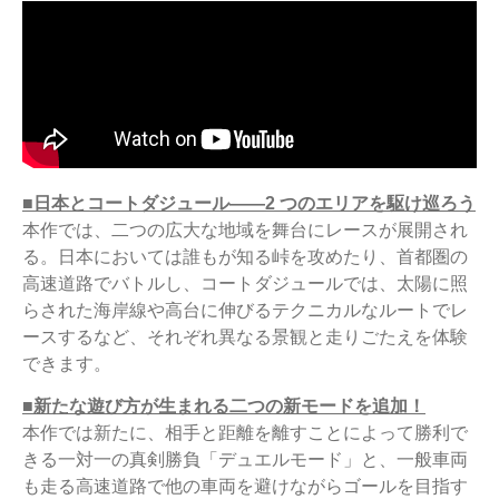
■日本とコートダジュール――2 つのエリアを駆け巡ろう
本作では、二つの広大な地域を舞台にレースが展開され
る。日本においては誰もが知る峠を攻めたり、首都圏の
高速道路でバトルし、コートダジュールでは、太陽に照
らされた海岸線や高台に伸びるテクニカルなルートでレ
ースするなど、それぞれ異なる景観と走りごたえを体験
できます。
■新たな遊び方が生まれる二つの新モードを追加！
本作では新たに、相手と距離を離すことによって勝利で
きる一対一の真剣勝負「デュエルモード」と、一般車両
も走る高速道路で他の車両を避けながらゴールを目指す