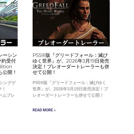
レーシン
PS5®版『グリードフォール：滅び
予約受付
ゆく世界』が、2026年3月19日発売
ition
決定！プレオーダートレーラーも併
も公開！
せて公開！
シングゲ
PS5®版『グリードフォール：滅びゆく
中！
世界』が、2026年3月19日発売決定！プ
 のゲームプレ
レオーダートレーラーも併せて公開！
READ MORE »