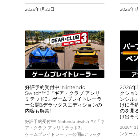
2026年1月22日
2026年1
好評予約受付中! Nintendo
2026
Switch™2『ギア・クラブ アンリ
クショ
ミテッド3』ゲームプレイトレーラ
ンシル』が
ー公開&デラックスエディションの
けに予
内容も解禁!
のを⾒
け出そ
好評予約受付中! Nintendo Switch™2『ギ
2026年
ア・クラブ アンリミテッド3』
ンゲーム
ゲームプレイトレーラー公開&デラック