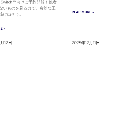
do Switch™向けに予約開始！他者
ないものを⾒る⼒で、奇妙な王
READ MORE »
抜け出そう。
E »
2月12日
2025年12月11日