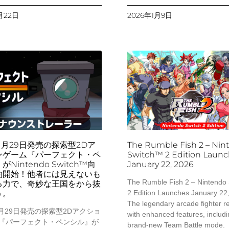
月22日
2026年1月9日
年1⽉29⽇発売の探索型2Dア
The Rumble Fish 2 – Nin
ンゲーム『パーフェクト・ペ
Switch™ 2 Edition Laun
Nintendo Switch™向
January 22, 2026
約開始！他者には⾒えないも
The Rumble Fish 2 – Nintendo
る⼒で、奇妙な王国をから抜
う。
2 Edition Launches January 22
The legendary arcade fighter r
1⽉29⽇発売の探索型2Dアクショ
with enhanced features, includi
『パーフェクト・ペンシル』が
brand-new Team Battle mode.