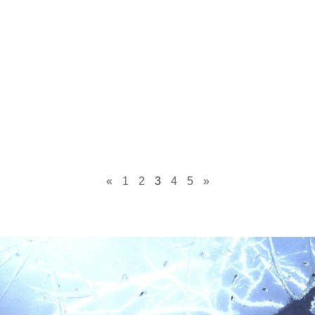
«
1
2
3
4
5
»