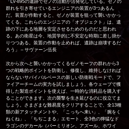
「LV-895の遺跡でゼノの活動が活発化している。ゼノの
群れを引き寄せているエンジニアの装置が3つあるん
だ。装置が作動すると、ゼノが装置を狙って襲いかかっ
てくる。これらのエンジニアの「オブジェクト」は、遺
跡の下にある地層を安定させるためのものだと思われ
る。あの衛星は今、地質学的に不安定な時期に差し掛か
りつつある。装置の作動を止めれば、遺跡は崩壊するだ
ろう」 – サヴァーン伍長
次から次へと襲いかかってくるゼノモーフの群れから3
つの戦略的ポイントを防衛し、修復し、維持しなければ
ならないサバイバルベースの新しい防衛戦モードで、フ
ァイアーチームの実力を試しましょう。各ウェーブで獲
得した製造ポイントを使えば、一時的な消耗品を購入す
ることができます。次の襲撃を生き延びるのに役立てま
しょう。さまざまな難易度をクリアすることで、全13種
類の新アタッチメントや、「こっちへ来い」、「腕をく
ねくね」、「ちぢこまる」エモート、全3色の獰猛なド
ラゴンのデカール（バーミリオン、アズール、ホワイ