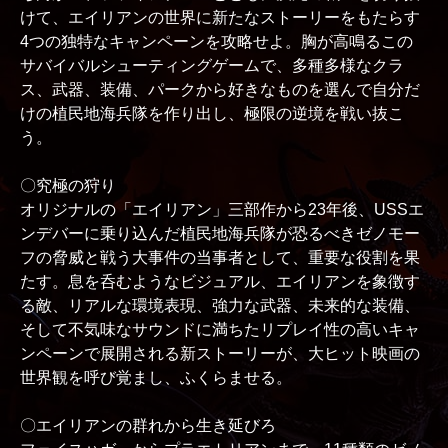
けて、エイリアンの世界に新たなストーリーをもたらす
4つの独特なキャンペーンを攻略せよ。胸が高鳴るこの
サバイバルシューティングゲームで、多種多様なクラ
ス、武器、装備、パークから好きなものを選んで自分だ
けの植民地海兵隊を作り出し、極限の逆境を戦い抜こ
う。
〇究極の狩り
オリジナルの「エイリアン」三部作から23年後、USSエ
ンデバーに乗り込んだ植民地海兵隊が恐るべきゼノモー
フの脅威と戦う大事件の当事者として、重要な役割を果
たす。息を呑むようなビジュアル、エイリアンを象徴す
る敵、リアルな環境表現、強力な武器、未来的な装備、
そして不気味なサウンドに満ちたリプレイ性の高いキャ
ンペーンで展開される新ストーリーが、大ヒット映画の
世界観を呼び覚まし、ふくらませる。
〇エイリアンの群れから生き延びろ