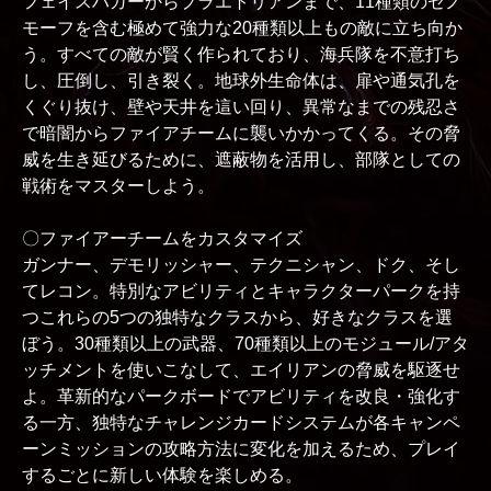
フェイスハガーからプラエトリアンまで、11種類のゼノ
モーフを含む極めて強力な20種類以上もの敵に立ち向か
う。すべての敵が賢く作られており、海兵隊を不意打ち
し、圧倒し、引き裂く。地球外生命体は、扉や通気孔を
くぐり抜け、壁や天井を這い回り、異常なまでの残忍さ
で暗闇からファイアチームに襲いかかってくる。その脅
威を生き延びるために、遮蔽物を活用し、部隊としての
戦術をマスターしよう。
〇ファイアーチームをカスタマイズ
ガンナー、デモリッシャー、テクニシャン、ドク、そし
てレコン。特別なアビリティとキャラクターパークを持
つこれらの5つの独特なクラスから、好きなクラスを選
ぼう。30種類以上の武器、70種類以上のモジュール/アタ
ッチメントを使いこなして、エイリアンの脅威を駆逐せ
よ。革新的なパークボードでアビリティを改良・強化す
る一方、独特なチャレンジカードシステムが各キャンペ
ーンミッションの攻略方法に変化を加えるため、プレイ
するごとに新しい体験を楽しめる。