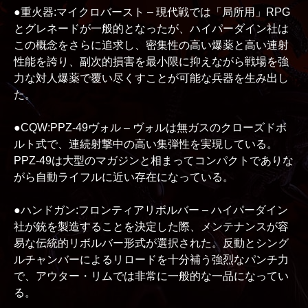
●重火器:マイクロバースト – 現代戦では「局所用」RPG
とグレネードが一般的となったが、ハイパーダイン社は
この概念をさらに追求し、密集性の高い爆薬と高い連射
性能を誇り、副次的損害を最小限に抑えながら戦場を強
力な対人爆薬で覆い尽くすことが可能な兵器を生み出し
た。
●CQW:PPZ-49ヴォル – ヴォルは無ガスのクローズドボ
ルト式で、連続射撃中の高い集弾性を実現している。
PPZ-49は大型のマガジンと相まってコンパクトでありな
がら自動ライフルに近い存在になっている。
●ハンドガン:フロンティアリボルバー – ハイパーダイン
社が銃を製造することを決定した際、メンテナンスが容
易な伝統的リボルバー形式が選択された。反動とシング
ルチャンバーによるリロードを十分補う強烈なパンチ力
で、アウター・リムでは非常に一般的な一品になってい
る。