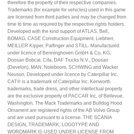
therefore the property of their respective companies.
Trademarks (for example for vehicles) used in this game
are licensed from third parties and may be changed from
time to time as required by the respective rights holders.
Developed with the kind support of ATLAS, Bell,
BOMAG, CASE Construction Equipment, Liebherr,
MEILLER Kipper, Palfinger and STILL. Manufactured
under licence of Benninghoven GmbH & Co. KG,
Doosan Bobcat. Cifa, DAF Trucks N.V., Doosan
(Develon), MAN, Noteboom, SCHWING and Wacker
Neuson. Developed under licence by Caterpillar Inc.
CAT® is a trademark of Caterpillar Inc. Kenworth
trademarks, trade dress, and other intellectual property
are the exclusive property of PACCAR Inc, of Bellevue,
Washington. The Mack Trademarks and Bulldog Hood
Ornament are registered rights of the AB Volvo Group
and are used pursuant to a license. THE SCANIA
DESIGN, TRADEMARK, LOGOTYPE AND
WORDMARK IS USED UNDER LICENSE FROM