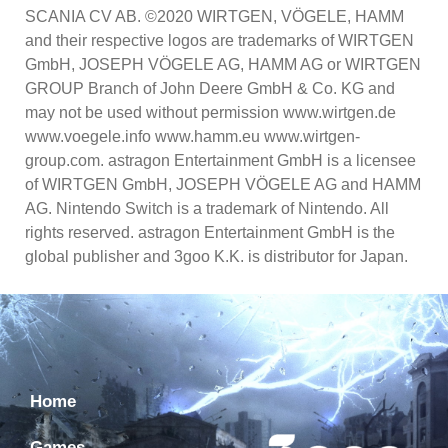
SCANIA CV AB. ©2020 WIRTGEN, VÖGELE, HAMM
and their respective logos are trademarks of WIRTGEN
GmbH, JOSEPH VÖGELE AG, HAMM AG or WIRTGEN
GROUP Branch of John Deere GmbH & Co. KG and
may not be used without permission www.wirtgen.de
www.voegele.info www.hamm.eu www.wirtgen-
group.com. astragon Entertainment GmbH is a licensee
of WIRTGEN GmbH, JOSEPH VÖGELE AG and HAMM
AG. Nintendo Switch is a trademark of Nintendo. All
rights reserved. astragon Entertainment GmbH is the
global publisher and 3goo K.K. is distributor for Japan.
Home
Games