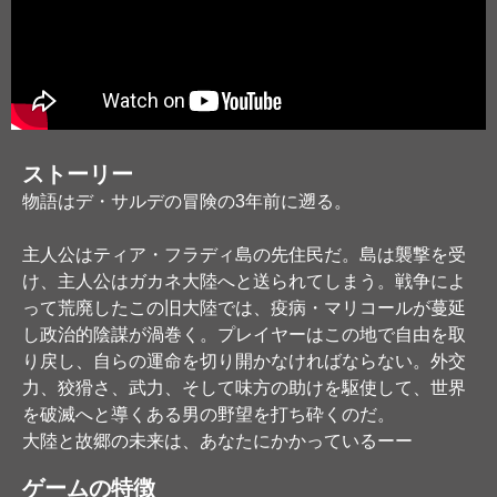
ストーリー
物語はデ・サルデの冒険の3年前に遡る。
主人公はティア・フラディ島の先住民だ。島は襲撃を受
け、主人公はガカネ大陸へと送られてしまう。戦争によ
って荒廃したこの旧大陸では、疫病・マリコールが蔓延
し政治的陰謀が渦巻く。プレイヤーはこの地で自由を取
り戻し、自らの運命を切り開かなければならない。外交
力、狡猾さ、武力、そして味方の助けを駆使して、世界
を破滅へと導くある男の野望を打ち砕くのだ。
大陸と故郷の未来は、あなたにかかっているーー
ゲームの特徴