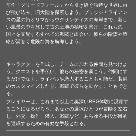
前作「グリードフォール」から引き継ぐ独特な世界に再
び飛び込み、旧大陸を探索しよう。ブリッジアライアン
スの星の街オリマからウクサンティスの海岸まで、新し
い風景の中を旅して古の土地の秘密を暴け。これらの
国々を支配するすべての派閥と出会い、彼らの陰謀や策
略が渦巻く危険な海を航海しよう。
キャラクターを作成し、チームに加わる仲間を見つけよ
う。クエストを手伝い、彼らの秘密を暴こう。仲間にす
るだけでなく、ライバルや恋人することも可能だ。装備
のカスタマイズしたり、戦闘で彼らを動かすこともでき
る。
プレイヤーは、これまで以上に奥深いRPG体験に没頭す
ることになるだろう。あなたの選択ひとつが冒険を左右
し、外交、操作、潜入、戦闘など、あらゆる手段が目的
を達成するための有効な手段となる。