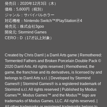
発売日：2020年12月3日（木）
価格：5,600円（税別）
ジャンル：サバイバルホラー
対応機種：Nintendo Switch™/PlayStation🄬4
発売元：株式会社3goo
開発元: Stormind Games
CERO：D（17才以上対象）
Created by Chris Darril | a Darril Arts game | Remothered:
Tormented Fathers and Broken Porcelain Double Pack ©
2020 Darril Arts. All rights reserved | Remothered, the
game, the franchise and its derivatives, is licensed by and
belongs to Darril Arts s.r.l. | Developed by Stormind
Games® | Stormind Games® is a registered trademark of
Stormind s.r.l. All rights reserved | Published by Modus
Games™. Modus Games™ and the Modus™ logo are
trademarks of Modus Games, LLC. All rights reserved. |
All other trademarks or registered trademarks belong to