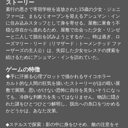
ストーリー
素行の悪さで寄宿学校を追放された15歳の少女・ジェニ
ファーは、まもなくオープンを迎えるアシュマン・イン
に住み込みスタッフとして身を寄せる。屋敷に巣食う不
穏な存在から逃れるため、屋敷で出会った少女・リンゼ
ーと二人して脱出を試みようとするが…。時は過ぎ、ロ
ーズマリー・リード（リマザード：トーメンテッド ファ
ーザーズの主人公）は、失踪した少女セレステの捜索を
続けるためにアシュマン・インを訪れていた。
ゲームの特徴
◆手に汗握る心理プロットで描かれるサイコホラー
カルト的な人間の狂気を描いたストーリーがほの暗い屋
敷で展開。思いがけない恐怖に自分を見失いそうになっ
ても、冷静な判断力を失ってはなりません。物語に隠さ
れた謎をひとつひとつ解明し、脱出への糸口をつかめる
かどうかは、あなた次第。
◆ステルスで探索：影の中に身をひそめ、敵の注意をそ