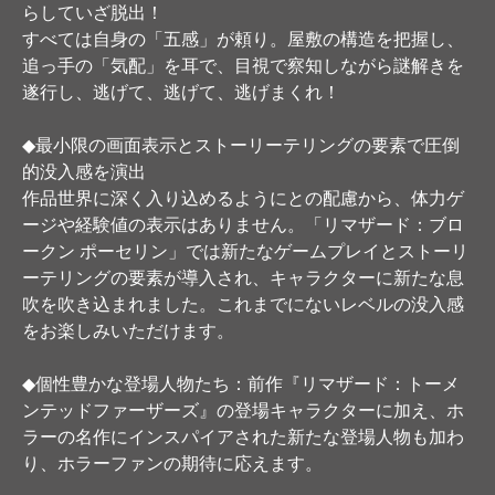
らしていざ脱出！
すべては自身の「五感」が頼り。屋敷の構造を把握し、
追っ手の「気配」を耳で、目視で察知しながら謎解きを
遂行し、逃げて、逃げて、逃げまくれ！
◆最小限の画面表示とストーリーテリングの要素で圧倒
的没入感を演出
作品世界に深く入り込めるようにとの配慮から、体力ゲ
ージや経験値の表示はありません。「リマザード：ブロ
ークン ポーセリン」では新たなゲームプレイとストーリ
ーテリングの要素が導入され、キャラクターに新たな息
吹を吹き込まれました。これまでにないレベルの没入感
をお楽しみいただけます。
◆個性豊かな登場人物たち：前作『リマザード：トーメ
ンテッドファーザーズ』の登場キャラクターに加え、ホ
ラーの名作にインスパイアされた新たな登場人物も加わ
り、ホラーファンの期待に応えます。