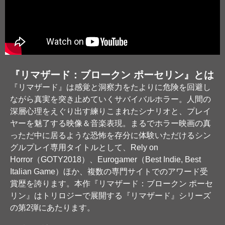
『リマザード：ブロークン ポーセリン』とは
『リマザード』は感覚と洞察力をたよりに危険を回避し
ながら真実を突き止めていくサバイバルホラー。人間の
深層心理をえぐり出す練りこまれたシナリオと、プレイ
ヤーを魅了する映像＆音楽表現。まるでホラー映画の真
っただ中に居るような恐怖を存分に体験いただけるシン
グルプレイ専用タイトルとして、Rely on
Horror（GOTY2018）、Eurogamer（Best Indie, Best
Italian Game）ほか、複数の専門サイトでのアワード受
賞歴を誇ります。本作『リマザード：ブロークン ポーセ
リン』はトリロジーで展開する『リマザード』シリーズ
の第2弾にあたります。