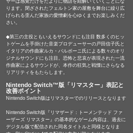
ヤーは感覚だけをたよりに物語を紐解いていくことにな
ります。閉ざされたフェルトン家の屋敷を舞台に繰り広
げられる歪んだ家族の愛憎劇を心ゆくまでお楽しみくだ
さい。
◆第三の主役ともいえるサウンドにも注目 数多くのヒッ
トゲームを手掛けた音楽プロデューサーの戸田信子氏と
イタリアの作曲家ルカ・バルボーニ氏による数々のオリ
ジナルサウンドにも注目。恐怖と悲哀が表現された一流
作曲家によるサウンドが、本作の狂気と戦慄にさらなる
リアリティをもたらします。
Nintendo Switch™版「リマスター」表記と
改善ポイント
Nintendo Switch版はリマスターでのリリースとなります
Nintendo Switch版『リマザード：トーメンテッド ファ
ーザーズ リマスター』の基本的なゲーム内容は、過去に
デジタル版で配信された同名タイトルと同様となりま