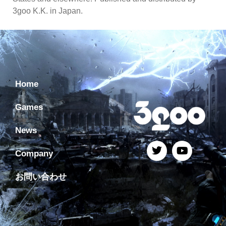
3goo K.K. in Japan.
Home
Games
News
Company
お問い合わせ