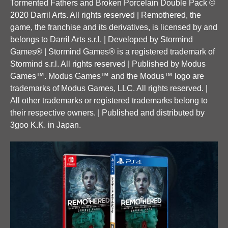
Tormented Fathers and Broken Porcelain Double Pack ©
2020 Darril Arts. All rights reserved | Remothered, the
game, the franchise and its derivatives, is licensed by and
belongs to Darril Arts s.r.l. | Developed by Stormind
Games® | Stormind Games® is a registered trademark of
Stormind s.r.l. All rights reserved | Published by Modus
Games™. Modus Games™ and the Modus™ logo are
trademarks of Modus Games, LLC. All rights reserved. |
All other trademarks or registered trademarks belong to
their respective owners. | Published and distributed by
3goo K.K. in Japan.