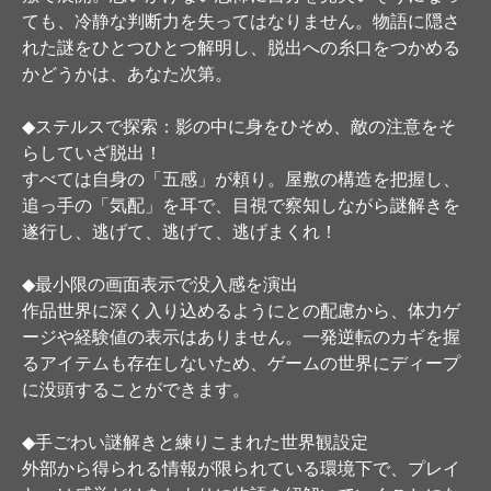
ても、冷静な判断力を失ってはなりません。物語に隠さ
れた謎をひとつひとつ解明し、脱出への糸口をつかめる
かどうかは、あなた次第。
◆ステルスで探索：影の中に身をひそめ、敵の注意をそ
らしていざ脱出！
すべては自身の「五感」が頼り。屋敷の構造を把握し、
追っ手の「気配」を耳で、目視で察知しながら謎解きを
遂行し、逃げて、逃げて、逃げまくれ！
◆最小限の画面表示で没入感を演出
作品世界に深く入り込めるようにとの配慮から、体力ゲ
ージや経験値の表示はありません。一発逆転のカギを握
るアイテムも存在しないため、ゲームの世界にディープ
に没頭することができます。
◆手ごわい謎解きと練りこまれた世界観設定
外部から得られる情報が限られている環境下で、プレイ