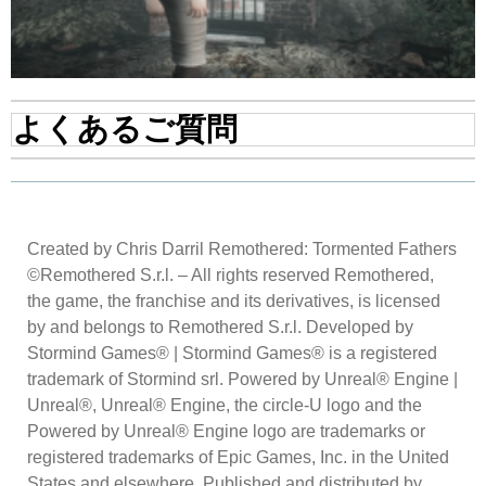
よくあるご質問
Created by Chris Darril Remothered: Tormented Fathers
©Remothered S.r.l. – All rights reserved Remothered,
the game, the franchise and its derivatives, is licensed
by and belongs to Remothered S.r.l. Developed by
Stormind Games® | Stormind Games® is a registered
trademark of Stormind srl. Powered by Unreal® Engine |
Unreal®, Unreal® Engine, the circle-U logo and the
Powered by Unreal® Engine logo are trademarks or
registered trademarks of Epic Games, Inc. in the United
States and elsewhere. Published and distributed by