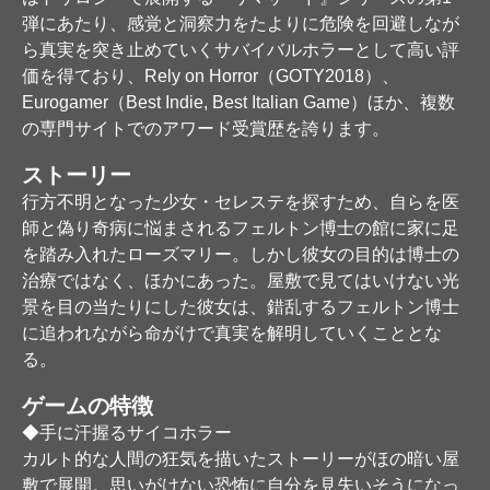
弾にあたり、感覚と洞察力をたよりに危険を回避しなが
ら真実を突き止めていくサバイバルホラーとして高い評
価を得ており、Rely on Horror（GOTY2018）、
Eurogamer（Best Indie, Best Italian Game）ほか、複数
の専門サイトでのアワード受賞歴を誇ります。
ストーリー
行方不明となった少女・セレステを探すため、自らを医
師と偽り奇病に悩まされるフェルトン博士の館に家に足
を踏み入れたローズマリー。しかし彼女の目的は博士の
治療ではなく、ほかにあった。屋敷で見てはいけない光
景を目の当たりにした彼女は、錯乱するフェルトン博士
に追われながら命がけで真実を解明していくこととな
る。
ゲームの特徴
◆手に汗握るサイコホラー
カルト的な人間の狂気を描いたストーリーがほの暗い屋
敷で展開。思いがけない恐怖に自分を見失いそうになっ