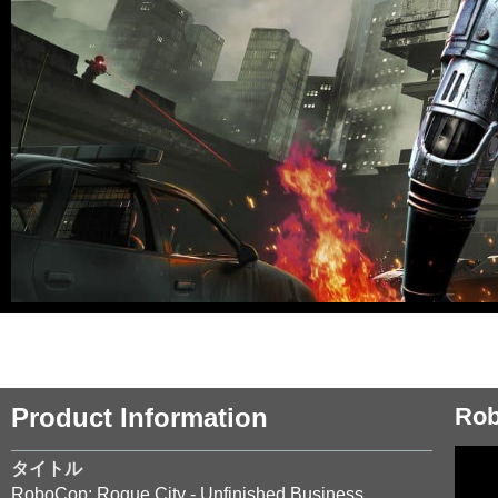
Product Information
Rob
タイトル
RoboCop: Rogue City - Unfinished Business