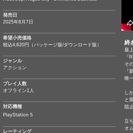
発売日
2025年8月7日
希望小売価格
終
税込4,620円（パッケージ版/ダウンロード版）
最
『R
ジャンル
そ
アクション
『
唯
プレイ人数
オフライン1人
し
と
対応機種
阻
PlayStation 5
立
オ
レーティング