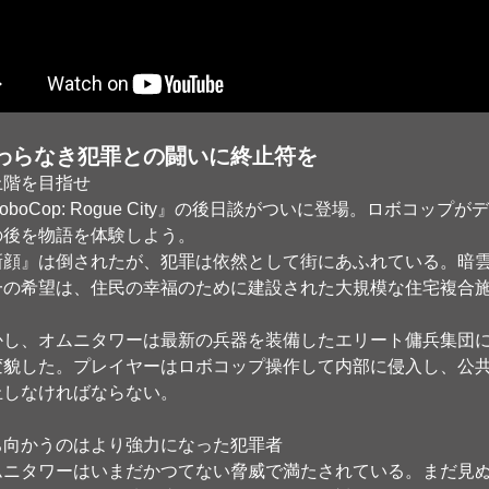
わらなき犯罪との闘いに終止符を
上階を目指せ
oboCop: Rogue City』の後日談がついに登場。ロボコッ
の後を物語を体験しよう。
新顔』は倒されたが、犯罪は依然として街にあふれている。暗
一の希望は、住民の幸福のために建設された大規模な住宅複合
かし、オムニタワーは最新の兵器を装備したエリート傭兵集団
変貌した。プレイヤーはロボコップ操作して内部に侵入し、公
止しなければならない。
ち向かうのはより強力になった犯罪者
ムニタワーはいまだかつてない脅威で満たされている。まだ見