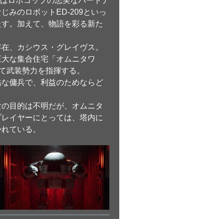
は、プレイヤーはロボコップの忠実なパートナ
なじみのロボット
ED-209
といっ
たす。加えて、物語を彩る
新た
存在、
カシウス・グレイヴス
。
巨大な集合住宅「
オムニタワ
けて武装勢力を指揮する。
酷な傭兵で、利益のためならど
女の目的は不明だが、オムニタ
プレイヤーにとっては、塔内に
かれている。