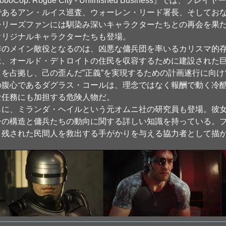
oboCop: Rogue City - Unfinished Business』で
である
アン・ルイス巡査
、
ウォーレン・リード署長
、そしてお
シリーズファンには馴染み深いキャラクターたちとの再会を果
オリジナルキャラクターたち
も登場。
作のメイン敵役となるのは、凶悪な傭兵団を率いるカリスマ的
は、オールド・デトロイトの住民を収容するために建設された
」を占拠し、己の歪んだ”正義”を実現するための計画遂行に向
の腹心である
ダグラス・コール
は、理念ではなく報酬で動く冷
な任務にも加担する危険人物だ。
らに、
ミランダ・ヘイル
という元オムニ社の研究員も登場。彼
ーの構造と傭兵たちの動向に関する詳しい知識を持っている。
り残された民間人を救出する手がかりを与える協力者として描