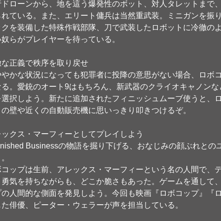
行ドローンから、地を這う爆発性のボット、対人タレットまで
られている。また、エリート傭兵は当然重武装。ミニガンを振
ックを装備した特殊作戦部隊、刀で武装したロボットに冷徹の
い奴らがプレイヤーを待っている。
徹な正義で秩序を取り戻せ
ややかな状況になっても犯罪者に投降の意思がない場合、ロボ
なる。愛銃のオート9はもちろん、新武器のクライオキャノンな
を選択しよう。新たに追加されたフィニッシュムーブ使うと、
トの壁や近くの自動販売機に思いっきり叩きつけるぞ。
レックス・マーフィーとしてプレイしよう
finished Businessの物語を掘り下げる、おなじみの顔ぶ
う。
ボコップは生前、アレックス・マーフィーという名の人間で、
と勇気を持ちながらも、どこか脆さもあった。ゲームを通して
プの人間的な側面を発見しよう。今回も映画『ロボコップ』『
じた俳優、ピーター・ウェラーが声を担当している。