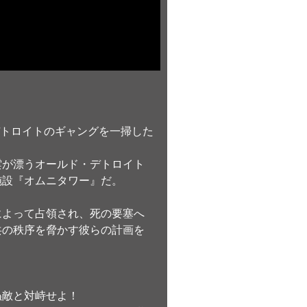
プがデトロイトのギャングを一掃した
雲が漂うオールド・デトロイト
施設『オムニタワー』だ。
によって占領され、死の要塞へ
共の秩序を脅かす彼らの計画を
ぬ敵と対峙せよ！