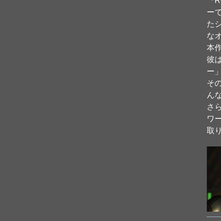
『R
ー
た
な
本
彼
ー
そ
ん
さ
ワ
取