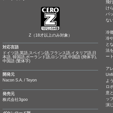
飛
け
パ
な
冷
Z（18才以上のみ対象）
冷
と
対応言語
法
ドイツ語,英語,スペイン語,フランス語,イタリア語,日
ー
本語, 韓国語,ポーランド語,ロシア語,中国語 (簡体字),
中国語 (繁体字)
ア
開発元
Un
Nacon S.A. / Teyon
よ
ロ
意
発売元
ッ
株式会社3goo
演