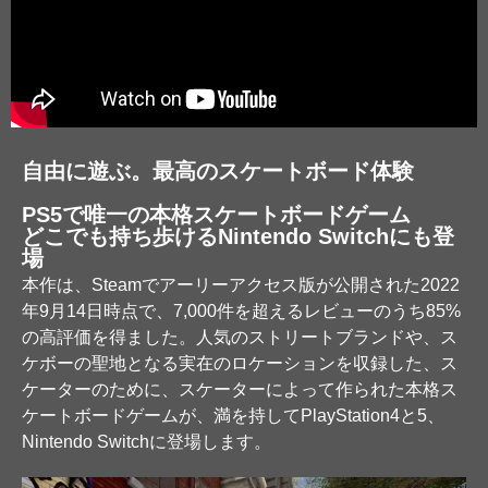
自由に遊ぶ。最高のスケートボード体験
PS5で唯一の本格スケートボードゲーム
どこでも持ち歩けるNintendo Switchにも登
場
本作は、Steamでアーリーアクセス版が公開された2022
年9月14日時点で、7,000件を超えるレビューのうち85%
の高評価を得ました。人気のストリートブランドや、ス
ケボーの聖地となる実在のロケーションを収録した、ス
ケーターのために、スケーターによって作られた本格ス
ケートボードゲームが、満を持してPlayStation4と5、
Nintendo Switchに登場します。