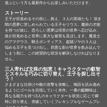
遊ぶという方も最新作からお楽しみいただけます。
ストーリー
王子が目覚めるその前に…救え、３人の英雄たち！ 深き
闇の悪夢に苦しめられている王子セリウス。魔術の才能
を持つが故に、恐ろしい悪夢は現実の世界へ忍び込み、
彼が目覚めると世界に甚大な被害を及ぼします。魔道士
のアマデウス、騎士ポンティアス、盗賊ゾヤの３人は、
悩める王子を見つけ出し、邪悪な影が世界を飲み込んで
しまう前に、この絶望的な状況を解決しなければなりま
せん。
三人寄れば文殊の知恵！キャラクターの叡智
とスキルを巧みに切り替え、王子を探し出そ
う！
さまざまな仕掛けや敵の攻撃を攻略し、物語を読み進め
るようにゴールを目指していく本作。一番の醍醐味は、
異なる能力を持つ3人のキャラクターを状況に応じて瞬
時に切り替え、突破していくフレキシブルなゲームプレ