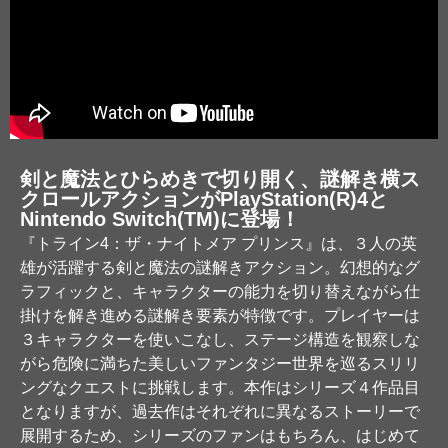
剣と魔法とひらめきで切り開く、謎解き横ス
クロールアクションがPlayStation(R)4と
Nintendo Switch(TM)に登場！
『トライン4：ザ・ナイトメア プリンス』は、３人の英
雄が活躍する剣と魔法の謎解きアクション。幻想的なグ
ラフィックと、キャラクターの能力を切り替えながら仕
掛けを解き進める謎解き要素が特徴です。プレイヤーは
３キャラクターを使いこなし、ステージ構造を観察しな
がら危険に満ちた美しいファンタジー世界を巡るスリリ
ングなクエストに挑戦します。本作はシリーズ４作品目
となりますが、過去作はそれぞれに異なるストーリーで
展開するため、シリーズのファンはもちろん、はじめて