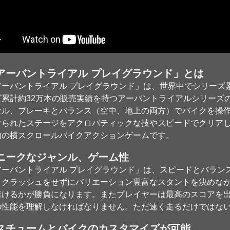
アーバントライアル プレイグラウンド」とは
アーバントライアル プレイグラウンド」は、世界中でシリーズ累
ズ累計約32万本の販売実績を持つアーバントライアルシリーズ
セル、ブレーキとバランス（空中、地上の両方）でバイクを操
けられたステージをアクロバティックな技やスピードでクリア
的の横スクロールバイクアクションゲームです。
ニークなジャンル、ゲーム性
アーバントライアル プレイグラウンド」は、スピードとバラン
。クラッシュをせずにバリエーション豊富なスタントを決めな
着けるかが勝負になります。またプレイヤーは最高のスコアを
の性能を理解しなければなりません。ただ速く走るだけではな
スチュームとバイクのカスタマイズが可能