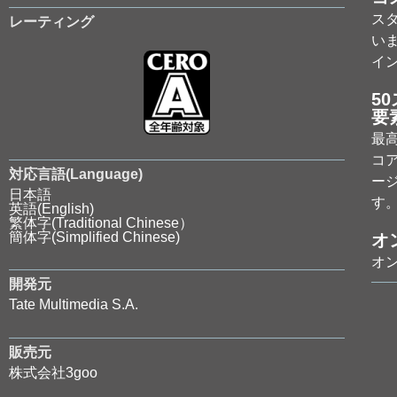
ス
レーティング
い
イ
5
要
最
コ
対応言語(Language)
ー
日本語
す
英語(English)
繁体字(Traditional Chinese）
簡体字(Simplified Chinese)
オ
オ
開発元
Tate Multimedia S.A.
販売元
株式会社3goo