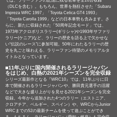
では、ラリーファンの記憶に残る名車を全20台収録
（DLCを含む）。もちろん、世界を熱狂させた「Subaru
Impreza WRC 1997」「Toyota Celica GT4 1993」
「Toyota Carolla 1999」などの日本車勢も含みます。さ
らに、新たに収録された「50周年記念モード」では、
1973年アクロポリスラリー(ギリシャ)や1993年サファリ
ラリー(ケニア)など、ラリーの歴史を語る上で欠かせな
い“伝説のレース”に参加可能。50年にわたるラリーの歴
史を丸ごと味わえる、ラリーファン待望のメモリアルタ
イトルとなっています。
■11年ぶりに国内開催されるラリージャパン
をはじめ、白熱の2021年シーズンを完全収録
シリーズ最新作となる『WRC10』では、11年ぶりに日
本で開催されるラリージャパンや、勝田貴元選手の活躍
などで大きな盛り上がりを見せる2021年シーズンを完全
収録。今年から追加された4つのラリー（エストニア、
クロアチア、ベルギー、スペイン）や、WRCからJunior
WRCまでの52の最新チームを使って遊ぶことができ
る。もちろん、ラリージャパン（愛知・岐阜）も完全収