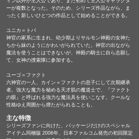
ィン以外が主人公であり、また初めて主人公キャラクタ
ーが複数となった。そのため、シリーズ作品ながら、ま
ったく新しいひとつの作品として始めることができる。
ユニカ＝トバ
神官の家系に生まれ、幼少期よりサルモン神殿の女神た
ちから妹のようにかわいがられていた。神官の出ながら
魔法を使うことはできないが、神殿の騎士に自ら志願し
て、女神の捜索隊に参加する。
ユーゴ＝ファクト
六神官の一人、カイン＝ファクトの息子にして次期継承
者。強大な魔力を秘める天才肌の魔道士で、『ファクト
の眼』と呼ばれる強力な魔法具を使いこなす。クールな
性格ゆえ周囲から煙たがられることも。
主な特徴
シリーズファンに向けた、パッケージだけのスペシャル
アイテム同梱版 2006年、日本ファルコム発売の初回限定