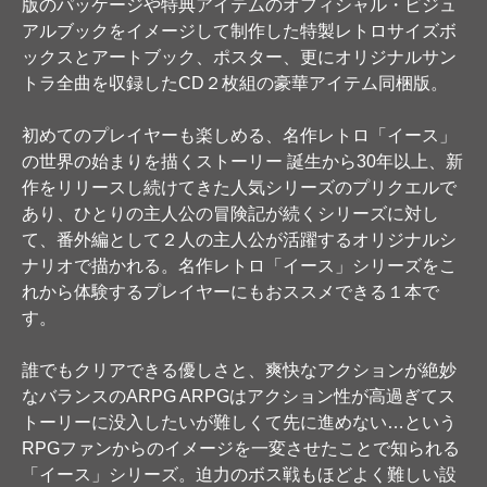
版のパッケージや特典アイテムのオフィシャル・ビジュ
アルブックをイメージして制作した特製レトロサイズボ
ックスとアートブック、ポスター、更にオリジナルサン
トラ全曲を収録したCD２枚組の豪華アイテム同梱版。
初めてのプレイヤーも楽しめる、名作レトロ「イース」
の世界の始まりを描くストーリー 誕生から30年以上、新
作をリリースし続けてきた人気シリーズのプリクエルで
あり、ひとりの主人公の冒険記が続くシリーズに対し
て、番外編として２人の主人公が活躍するオリジナルシ
ナリオで描かれる。名作レトロ「イース」シリーズをこ
れから体験するプレイヤーにもおススメできる１本で
す。
誰でもクリアできる優しさと、爽快なアクションが絶妙
なバランスのARPG ARPGはアクション性が高過ぎてス
トーリーに没入したいが難しくて先に進めない…という
RPGファンからのイメージを一変させたことで知られる
「イース」シリーズ。迫力のボス戦もほどよく難しい設