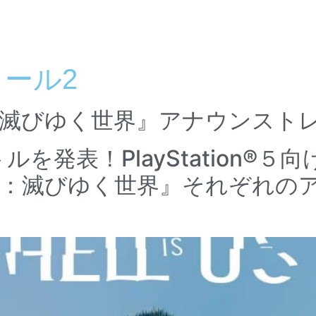
ws
Company
お問い合わせ
ール2
：滅びゆく世界』アナウンスト
トルを発表！PlayStation
I：滅びゆく世界』それぞれの