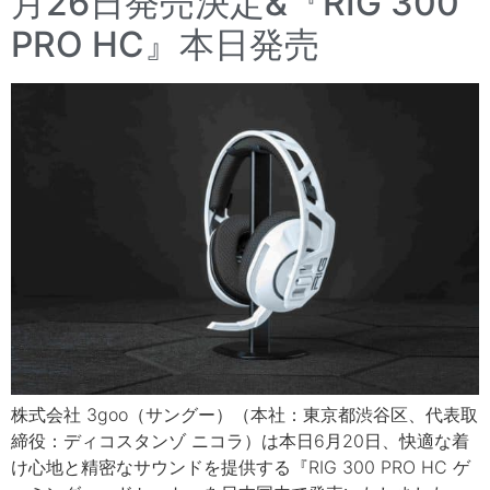
月26日発売決定&『RIG 300
PRO HC』本日発売
株式会社 3goo（サングー）（本社：東京都渋谷区、代表取
締役：ディコスタンゾ ニコラ）は本日6月20日、快適な着
け心地と精密なサウンドを提供する『RIG 300 PRO HC ゲ