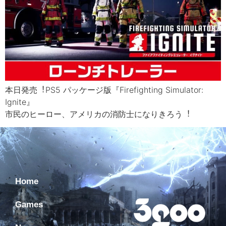
本⽇発売︕PS5 パッケージ版『Firefighting Simulator:
Ignite』
市⺠のヒーロー、アメリカの消防⼠になりきろう︕
Home
Games