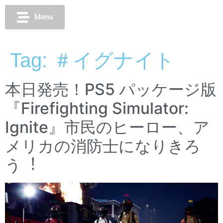
Menu
Tag:
＃イグナイト
本⽇発売！PS5 パッケージ版
『Firefighting Simulator:
Ignite』市⺠のヒーロー、ア
メリカの消防⼠になりきろ
う︕