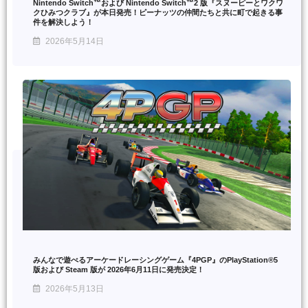
Nintendo Switch™および Nintendo Switch™2 版『スヌーピーとワクワ
クひみつクラブ』が本日発売！ピーナッツの仲間たちと共に町で起きる事
件を解決しよう！
2026年5月14日
みんなで遊べるアーケードレーシングゲーム『4PGP』のPlayStation®5
版および Steam 版が 2026年6月11日に発売決定！
2026年5月13日