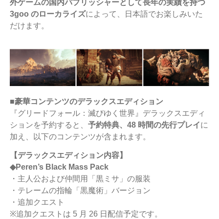
外ゲームの国内パブリッシャーとして長年の実績を持つ
3goo のローカライズ
によって、日本語でお楽しみいた
だけます。
■豪華コンテンツのデラックスエディション
『グリードフォール：滅びゆく世界』デラックスエディ
ションを予約すると、
予約特典、48 時間の先行プレイ
に
加え、以下のコンテンツが含まれます。
【デラックスエディション内容】
◆Peren’s Black Mass Pack
・主人公および仲間用「黒ミサ」の服装
・テレームの指輪「黒魔術」バージョン
・追加クエスト
※追加クエストは 5 月 26 日配信予定です。