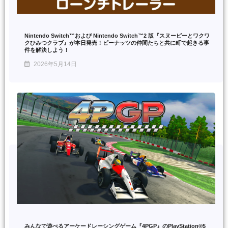
Nintendo Switch™および Nintendo Switch™2 版『スヌーピーとワクワ
クひみつクラブ』が本日発売！ピーナッツの仲間たちと共に町で起きる事
件を解決しよう！
2026年5月14日
みんなで遊べるアーケードレーシングゲーム『4PGP』のPlayStation®5