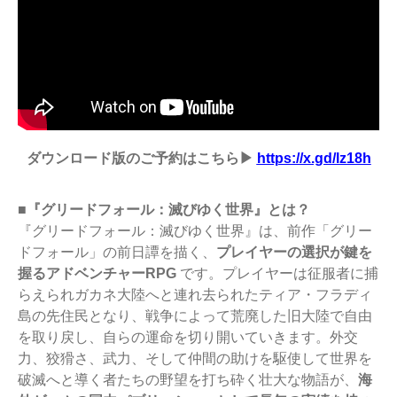
ダウンロード版のご予約はこちら▶
https://x.gd/lz18h
■『グリードフォール：滅びゆく世界』とは？
『グリードフォール：滅びゆく世界』は、前作「グリー
ドフォール」の前日譚を描く、
プレイヤーの選択が鍵を
握るアドベンチャーRPG
です。プレイヤーは征服者に捕
らえられガカネ大陸へと連れ去られたティア・フラディ
島の先住民となり、戦争によって荒廃した旧大陸で自由
を取り戻し、自らの運命を切り開いていきます。外交
力、狡猾さ、武力、そして仲間の助けを駆使して世界を
破滅へと導く者たちの野望を打ち砕く壮大な物語が、
海