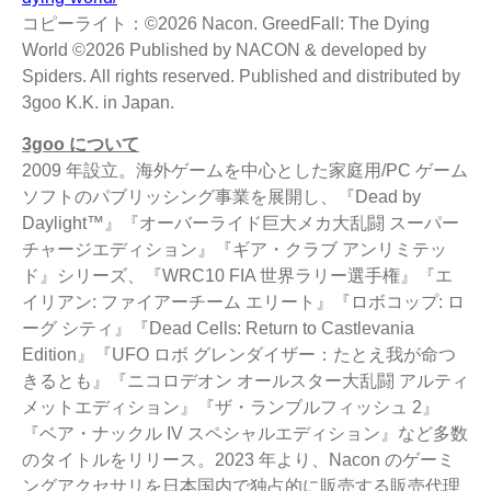
コピーライト：©2026 Nacon. GreedFall: The Dying
World ©2026 Published by NACON & developed by
Spiders. All rights reserved. Published and distributed by
3goo K.K. in Japan.
3goo について
2009 年設立。海外ゲームを中心とした家庭用/PC ゲーム
ソフトのパブリッシング事業を展開し、『Dead by
Daylight™』『オーバーライド巨大メカ大乱闘 スーパー
チャージエディション』『ギア・クラブ アンリミテッ
ド』シリーズ、『WRC10 FIA 世界ラリー選手権』『エ
イリアン: ファイアーチーム エリート』『ロボコップ: ロ
ーグ シティ』『Dead Cells: Return to Castlevania
Edition』『UFO ロボ グレンダイザー：たとえ我が命つ
きるとも』『ニコロデオン オールスター大乱闘 アルティ
メットエディション』『ザ・ランブルフィッシュ 2』
『ベア・ナックル IV スペシャルエディション』など多数
のタイトルをリリース。2023 年より、Nacon のゲーミ
ングアクセサリを日本国内で独占的に販売する販売代理