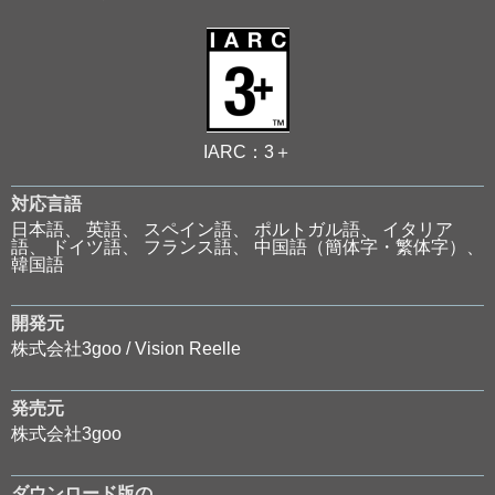
IARC：3＋
対応言語
⽇本語、 英語、 スペイン語、 ポルトガル語、 イタリア
語、 ドイツ語、 フランス語、 中国語（簡体字・繁体字）、
韓国語
開発元
株式会社3goo / Vision Reelle
発売元
株式会社3goo
ダウンロード版の