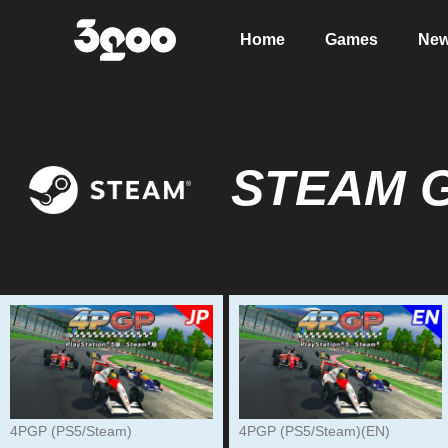
Home
Games
Ne
STEAM 
4PGP (PS5/Steam)
4PGP (PS5/Steam)(EN)