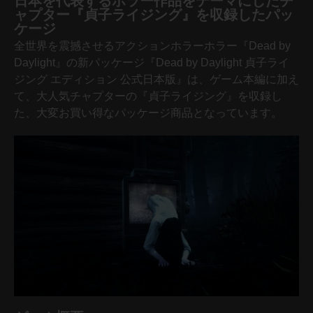
日本を代表するホラー作品をテーマにしたチ
ャプター『貞子ライジング』を収録したパッ
ケージ
全世界を震撼させるアクションホラーホラー『Dead by
Daylight』の新パッケージ『Dead by Daylight 貞子ライ
ジング エディション 公式日本版』は、ゲーム本編に加え
て、大人気チャプターの『貞子ライジング』を収録し
た、大変お買い得なパッケージ商品となっています。