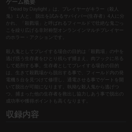
ゲーム概要
『Dead by Daylight 』は、プレイヤーがキラー（殺人
鬼）１人と、 脱出を試みるサバイバー(生存者）4人に分
かれ、「殺戮場」と呼ばれるフィールドで壮絶な鬼ごっ
こを繰り広げる非対称型オンランインマルチプレイヤー
のホラー・アクションです。
殺人鬼としてプレイする場合の目的は「殺戮場」の中を
逃げ惑う生存者をひとり残らず捕まえ、肉フックに吊る
して処刑する事。生存者としてプレイする場合の目的
は、生きて殺戮場から脱出する事で、フィールド内の発
電機５台を見つけて修理し、通電させる事でゲートを開
いて脱出が可能になります。執拗な殺人鬼から逃げつ
つ、捕まった他の生存者を救出し協力しあう事で脱出の
成功率や獲得ポイントも高くなります。
収録内容