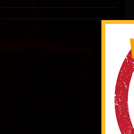
『
1
ト
威