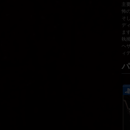
主
怖
そ
デ
ま
執
ヘ
ィ
パ