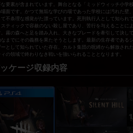
要な要素が含まれています。舞台となる「ミッドウィッチ小学
の場面です。かつて無垢な学びの場であった学校には汚れた壁
して不条理な感覚がた漂っています。死刑執行人として知られ
ィスティックで容赦のない殺し屋であり、苦行を与えることに
す。霧の森へと足を踏み入れ、大きなブレードを牽引して決し
拗なまでにその義務を果たそうとします。最新の生存者である
ザーとして知られていた存在。カルト集団の呪縛から解放され
ティの領域で終わりなき戦いを強いられることとなります。
ッケージ収録内容