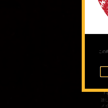
この
『
誰
メ