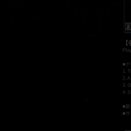
【
Pla
■
1. 
2. A
3. 
4. 
■
■