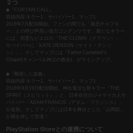
２つ
◆『CURTAIN CALL』
収録内容:キラー1、サバイバー1、マップ1
2018年7月配信開始。ファンの間でも「最恐チャプタ
ー」との呼び声高い強力コンテンツです。新たなキラー
には、邪悪なピエロの「THE CLOWN（クラウン）」、
サバイバーに「KATE DENSON（ケイト・デンソ
ン）」、そしてマップには「Father Campbell’s
Chapel(キャンベル神父の教会)」がラインアップ。
◆『断絶した血脈』
収録内容:キラー1、サバイバー1、マップ1
2018年9月19日配信開始。神出鬼没な新キラー「THE
SPIRIT（スピリット）」と、日本在住のジャマイカ人サ
バイバー「ADAM FRANCIS（アダム・フランシス）」
が追加。そしてマップには日本を舞台とした「山岡邸」
が満を持して登場！
PlayStation Storeとの連携について