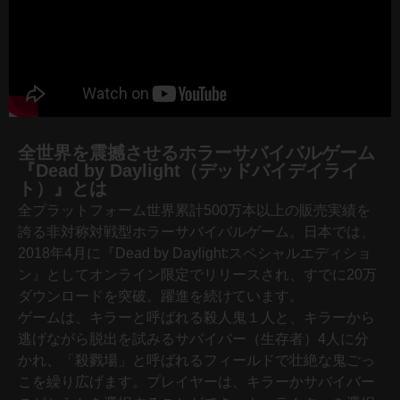
全世界を震撼させるホラーサバイバルゲーム
『Dead by Daylight（デッドバイデイライ
ト）』とは
全プラットフォーム世界累計500万本以上の販売実績を
誇る非対称対戦型ホラーサバイバルゲーム。日本では、
2018年4月に『Dead by Daylight:スペシャルエディショ
ン』としてオンライン限定でリリースされ、すでに20万
ダウンロードを突破。躍進を続けています。
ゲームは、キラーと呼ばれる殺人鬼１人と、キラーから
逃げながら脱出を試みるサバイバー（生存者）4人に分
かれ、「殺戮場」と呼ばれるフィールドで壮絶な鬼ごっ
こを繰り広げます。プレイヤーは、キラーかサバイバー