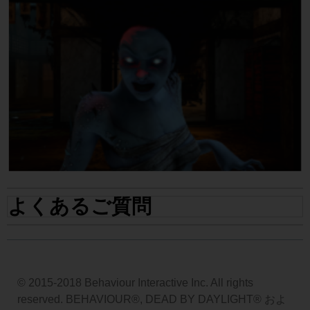
よくあるご質問
© 2015-2018 Behaviour Interactive Inc. All rights
reserved. BEHAVIOUR®, DEAD BY DAYLIGHT® およ