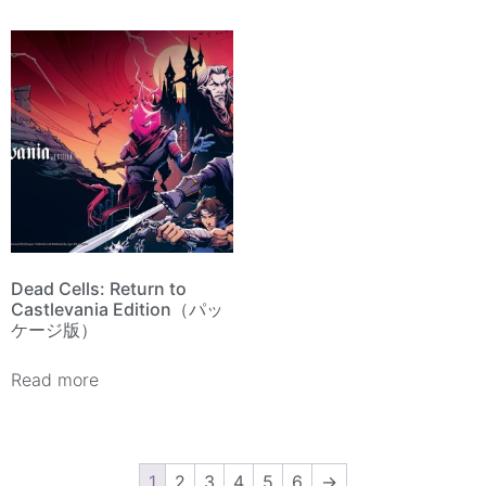
Dead Cells: Return to
Castlevania Edition（パッ
ケージ版）
Read more
1
2
3
4
5
6
→